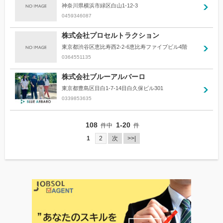
神奈川県横浜市緑区白山1-12-3
0459346087
株式会社プロセルトラクション
東京都渋谷区恵比寿西2-2-6恵比寿ファイブビル4階
0364551135
株式会社ブルーアルバーロ
東京都豊島区目白1-7-14目白久保ビル301
0339853635
108
1-20
件中
件
1
2
次
>>|