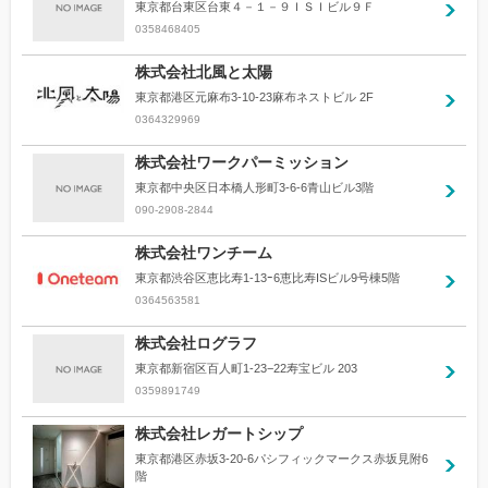
東京都台東区台東４－１－９ＩＳＩビル９Ｆ
0358468405
株式会社北風と太陽
東京都港区元麻布3-10-23麻布ネストビル 2F
0364329969
株式会社ワークパーミッション
東京都中央区日本橋人形町3-6-6青山ビル3階
090-2908-2844
株式会社ワンチーム
東京都渋谷区恵比寿1‐13ｰ6恵比寿ISビル9号棟5階
0364563581
株式会社ログラフ
東京都新宿区百人町1-23−22寿宝ビル 203
0359891749
株式会社レガートシップ
東京都港区赤坂3-20-6パシフィックマークス赤坂見附6
階